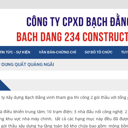
TIN TỨC - SỰ KIỆN
VĂN BẢN-CHỨNG CHỈ
SƠ ĐỒ TỔ CHỨC
TUY
 DUNG QUẤT QUẢNG NGÃI
y Xây dựng Bạch Đằng vinh tham gia thi công 2 gói thầu với tổng 
 điều khiển trung tâm; 10 trạm điện; 3 nhà đấu nối công nghệ; 2
ong khu vực nhà máy chính, tất cả các hạng mục này đều đã được
là gói thầu xây dựng hạ tầng toàn bộ kho chứa bao gồm: móng bồn