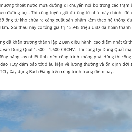
; mương thoát nước mưa đường di chuyển nội bộ trong các trạm
heo đường bộ… Thi công tuyến gối đỡ ống từ nhà máy chính đến
 đỡ ống từ kho chứa ra cảng xuất sản phẩm kèm theo hệ thống đ
 km. Gói thầu này có tổng giá trị 13,945 triệu USD đã hoàn thành
ằng đã khẩn trương thành lập 2 Ban điều hành, cao điểm nhất từ t
c vào Dung Quất 1.500 – 1.600 CBCNV. Thi công tại Dung Quất mặ
 động hăng say nhiệt tình, nên công trình không phải dừng thi công
đạo TCty đảm bảo tốt điều kiện về lương thưởng và ổn định đời 
 TCty Xây dựng Bạch Đằng trên công trình trọng điểm này.