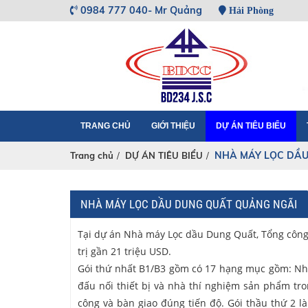
0984 777 040- Mr Quảng
Hải Phòng
TRANG CHỦ
GIỚI THIỆU
DỰ ÁN TIÊU BIỂU
NHÀ MÁY LỌC DẦU
Trang chủ
/
DỰ ÁN TIÊU BIỂU
/
NHÀ MÁY LỌC DẦU DUNG QUẤT QUẢNG NGÃI
Tại dự án Nhà máy Lọc dầu Dung Quất, Tổng công t
trị gần 21 triệu USD.
Gói thứ nhất B1/B3 gồm có 17 hạng mục gồm: Nhà
đấu nối thiết bị và nhà thí nghiệm sản phẩm tr
công và bàn giao đúng tiến độ. Gói thầu thứ 2 