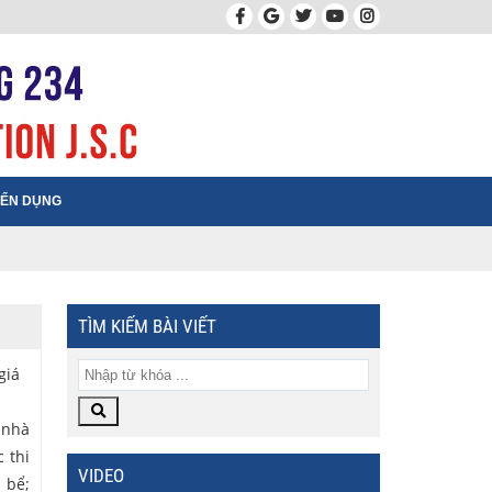
ỂN DỤNG
TÌM KIẾM BÀI VIẾT
giá
 nhà
 thi
VIDEO
 bể;