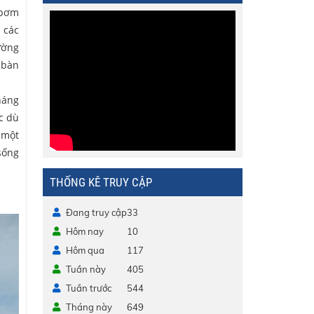
 bơm
 các
ường
 bàn
háng
c dù
 một
sống
THỐNG KÊ TRUY CẬP
Đang truy cập
33
Hôm nay
10
Hôm qua
117
Tuần này
405
Tuần trước
544
Tháng này
649