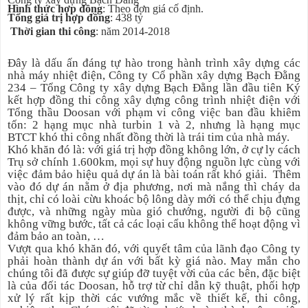
Hình thức hợp đồng
: Theo đơn giá cố định.
Tổng giá trị hợp đồng
: 438 tỷ
Thời gian thi công
: năm 2014-2018
Đây là dấu ấn đáng tự hào trong hành trình xây dựng các
nhà máy nhiệt điện, Công ty Cổ phần xây dựng Bạch Đằng
234 – Tổng Công ty xây dựng Bạch Đằng lần đầu tiên Ký
kết hợp đồng thi công xây dựng công trình nhiệt điện với
Tổng thầu Doosan với phạm vi công việc ban đầu khiêm
tốn: 2 hạng mục nhà turbin 1 và 2, nhưng là hạng mục
BTCT khó thi công nhất đồng thời là trái tim của nhà máy.
Khó khăn đó là: với giá trị hợp đồng không lớn, ở cự ly cách
Trụ sở chính 1.600km, mọi sự huy động nguồn lực cùng với
việc đảm bảo hiệu quả dự án là bài toán rất khó giải.
Thêm
vào đó dự án nằm ở địa phương, nơi mà nắng thì cháy da
thịt, chỉ có loài cừu khoác bộ lông dày mới có thể chịu đựng
được, và những ngày mùa gió chướng, người đi bộ cũng
không vững bước, tất cả các loại cẩu không thể hoạt động vì
đảm bảo an toàn, …
Vượt qua khó khăn đó, với quyết tâm của lãnh đạo Công ty
phải hoàn thành dự án với bất kỳ giá nào. May mắn cho
chúng tôi đã được sự giúp đỡ tuyệt vời của các bên, đặc biệt
là của đối tác Doosan, hỗ trợ từ chỉ dẫn kỹ thuật, phối hợp
xử lý rất kịp thời các vướng mắc về thiết kế, thi công,