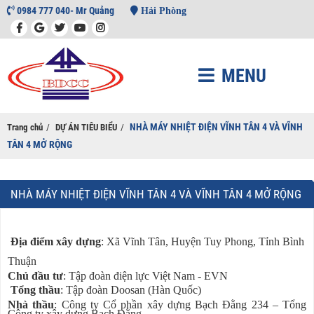
0984 777 040- Mr Quảng
Hải Phòng
MENU
NHÀ MÁY NHIỆT ĐIỆN VĨNH TÂN 4 VÀ VĨNH
Trang chủ
/
DỰ ÁN TIÊU BIỂU
/
TÂN 4 MỞ RỘNG
NHÀ MÁY NHIỆT ĐIỆN VĨNH TÂN 4 VÀ VĨNH TÂN 4 MỞ RỘNG
Địa điểm xây dựng
: Xã Vĩnh Tân, Huyện Tuy Phong, Tỉnh Bình
Thuận
Chủ đầu tư
: Tập đoàn điện lực Việt Nam - EVN
Tổng thầu
: Tập đoàn Doosan (Hàn Quốc)
Nhà thầu
: Công ty Cổ phần xây dựng Bạch Đằng 234 – Tổng
Công ty xây dựng Bạch Đằng