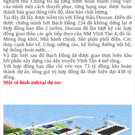
nghiệm thu. Chúng tôi đã từng bước hoàn thành công việc
của mình một cách thuyết phục, từng hạng mục được hoàn
thành bàn giao đúng tiến độ, đảm bảo chất lượng.
Tại đây đã lấy được niềm tin với Tổng thầu Doosan. Điều đó
được chứng minh bởi Bạch Đằng 234 đã không dừng lại ở
Hợp đồng ban đầu 2 turbin, Doosan đã lần lượt ký các hợp
đồng giao thầu các gói tiếp theo của NM Vĩnh Tân 4, đó là:
Móng ống khói, Nhà hành chính, Sân phân phối điện, Các
tháp canh bảo vệ, Cổng, tường rào, hệ thống đường nội bộ,
hệ thống thoát nước…
Và đặc biệt sau đó Bạch Đằng đã được giao thực hiện hầu
hết phần xây dựng của dây truyền Vĩnh Tân 4 mở rộng.
Với hợp đồng ban đầu chỉ vẻn vẹn 73 tỷ đồng, khi hoàn
thành dự án, tổng giá trị hợp đồng đã thực hiện đạt 438 tỷ
đồng.
Một số hình ảnh tại dự án: