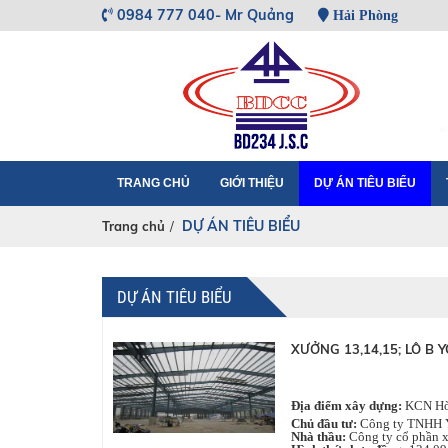
0984 777 040- Mr Quảng
Hải Phòng
TRANG CHỦ
GIỚI THIỆU
DỰ ÁN TIÊU BIỂU
DỰ ÁN TIÊU BIỂU
Trang chủ
/
DỰ ÁN TIÊU BIỂU
XƯỞNG 13,14,15; LÔ B
Đ
ịa điểm xây dựng:
KCN Hòa
Chủ đầu tư:
Công ty TNHH Y
Nhà thầu:
Công ty cổ phần 