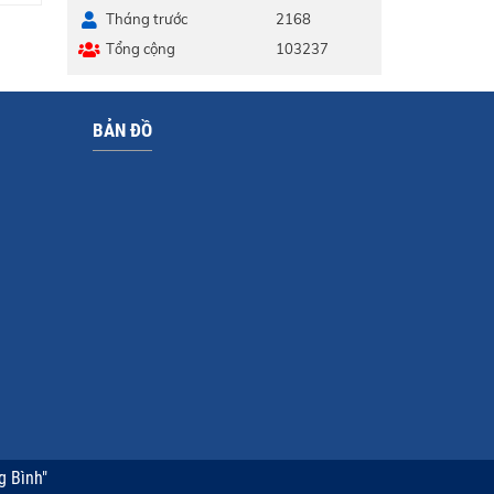
Tháng trước
2168
Tổng cộng
103237
BẢN ĐỒ
g Bình"