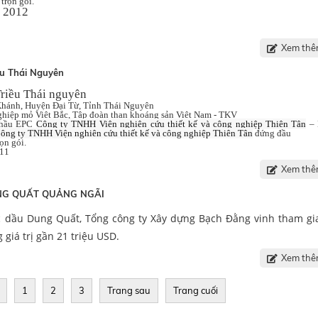
trọn gói.
- 2012
Xem thêm
ều Thái Nguyên
riều Thái nguyên
Khánh, Huyện Đại Từ, Tỉnh Thái Nguyên
ghiệp mỏ Việt Bắc, Tập đoàn than khoáng sản Việt Nam - TKV
thầu EPC
Công ty TNHH Viện nghiên cứu thiết kế và công nghiệp Thiên Tân
– 
ông ty TNHH Viện nghiên cứu thiết kế và công nghiệp Thiên Tân
đứng đầu
rọn gói.
011
Xem thêm
NG QUẤT QUẢNG NGÃI
 dầu Dung Quất, Tổng công ty Xây dựng Bạch Đằng vinh tham gia
 giá trị gần 21 triệu USD.
Xem thêm
1
2
3
Trang sau
Trang cuối