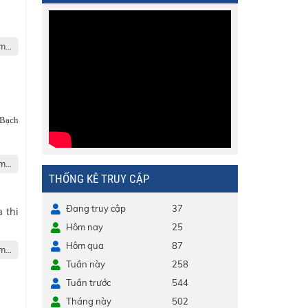
...
Bạch
...
THỐNG KÊ TRUY CẬP
Đang truy cập
37
 thi
Hôm nay
25
Hôm qua
87
...
Tuần này
258
Tuần trước
544
Tháng này
502