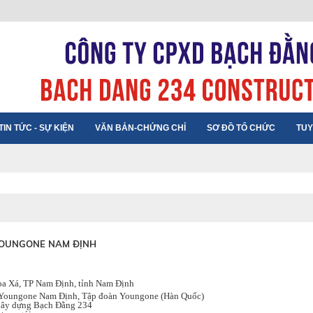
TIN TỨC - SỰ KIỆN
VĂN BẢN-CHỨNG CHỈ
SƠ ĐỒ TỔ CHỨC
TUY
 YOUNGONE NAM ĐỊNH
 Xá, TP Nam Định, tỉnh Nam Định
oungone Nam Định, Tập đoàn Youngone (Hàn Quốc)
xây dựng Bạch Đằng 234