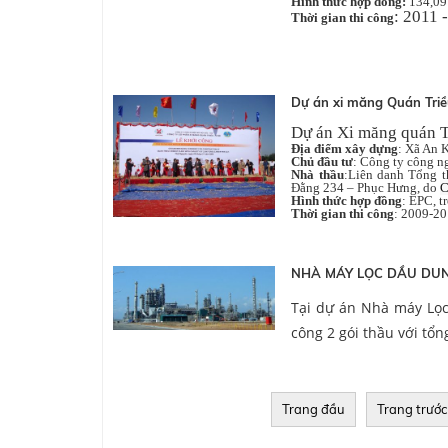
Hình thức hợp đồng:
134,09 
: 2011 
Thời gian thi công
Dự án xi măng Quán Tri
Dự án Xi măng quán T
Địa điểm xây dựng
: Xã An 
Chủ đầu tư
: Công ty công n
Nhà thầu
:Liên danh Tổng 
Đằng 234 – Phục Hưng, do
C
Hình thức hợp đồng
: EPC, t
Thời gian thi công
: 2009-2
NHÀ MÁY LỌC DẦU DU
Tại dự án Nhà máy Lọc
công 2 gói thầu với tổng
Trang đầu
Trang trước